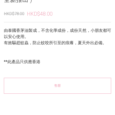
HKD$48.00
HKD$78.00
由泰國香茅油製成，不含化學成份，成份天然，小朋友都可
以安心使用。
有效驅趕蚊蟲，防止蚊咬所引至的痕癢，夏天外出必備。
**此產品只供應香港
售罄