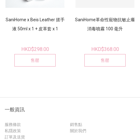
SaniHome x Beis Leather 搓手
SaniHome革命性寵物抗敏止癢
液 50ml x 1 + 皮革套 x 1
消毒噴霧 100 毫升
HKD$298.00
HKD$368.00
售罄
售罄
一般資訊
服務條款
銷售點
私隱政策
關於我們
訂單及送貨