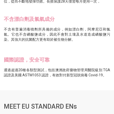
位，從而不斷地發揮功效。長效保護28天僅需每月使用一次，
不含漂白劑及氯氣成分
不含有普遍消毒噴劑所具備的成分，例如漂白劑，阿摩尼亞和氯
氣。它也不含磷酸鹽成分，因此不會對土壤及水道造成磷酸鹽污
染。其強大的抗菌配方更有助於被生物分解。
國際認證，安全可靠
通過超過20種各類型測試，包括澳洲政府藥物管理局醫院級別 TGA
認證及
美國
ASTM1053 認證，有效對付新型冠狀病毒 Covid-19。
MEET EU STANDARD ENs