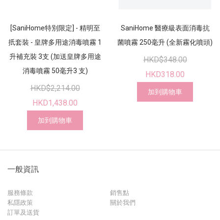
[SaniHome特別限定] - 精明至
SaniHome 醫療級表面消毒抗
扺套裝 - 皇牌多用途消毒噴霧 1
菌噴霧 250毫升 (全新霧化噴頭)
升補充裝 3支 (加送皇牌多用途
HKD$348.00
消毒噴霧 50毫升3 支)
HKD318.00
HKD$2,214.00
加到購物車
HKD1,438.00
加到購物車
一般資訊
服務條款
銷售點
私隱政策
關於我們
訂單及送貨