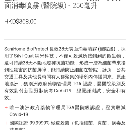
面消毒噴霧 (醫院級) - 250毫升
HKD$368.00
SaniHome BioProtect 長效28天表面消毒噴霧 (醫院級) ，
採
用了Silyl-Quat 納米科技，不僅可殺滅所接觸到的微生物，
還可持續28天不斷地發揮抗菌功能，
形成一層為細菌帶來接
觸性殺害的抗菌屏障，能持續防止細菌在醫院，診所，公共
交通工具及其他長時間有人群聚集的場所內傳播開來。原產
地澳洲
，獲澳洲政府藥物管理局 TGA 認證，屬醫院級別及
有效對付
新型冠狀病毒
CoVid19，經嚴謹測試，安全和有
效。
唯一澳洲政府藥物管理局TGA醫院級認證，
證實殺滅
Covid-19
國際認證 99.9999% 極速殺菌（包括細菌、真菌、病毒及
芽孢菌）