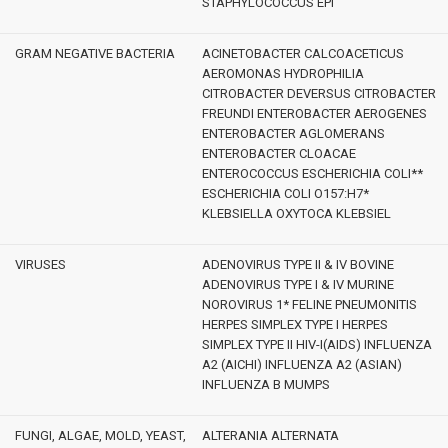
STAPHYLOCOCCUS EPI
GRAM NEGATIVE BACTERIA
ACINETOBACTER CALCOACETICUS
AEROMONAS HYDROPHILIA
CITROBACTER DEVERSUS CITROBACTER
FREUNDI ENTEROBACTER AEROGENES
ENTEROBACTER AGLOMERANS
ENTEROBACTER CLOACAE
ENTEROCOCCUS ESCHERICHIA COLI**
ESCHERICHIA COLI O157:H7*
KLEBSIELLA OXYTOCA KLEBSIEL
VIRUSES
ADENOVIRUS TYPE II & IV BOVINE
ADENOVIRUS TYPE I & IV MURINE
NOROVIRUS 1* FELINE PNEUMONITIS
HERPES SIMPLEX TYPE I HERPES
SIMPLEX TYPE II HIV-I(AIDS) INFLUENZA
A2 (AICHI) INFLUENZA A2 (ASIAN)
INFLUENZA B MUMPS
FUNGI, ALGAE, MOLD, YEAST,
ALTERANIA ALTERNATA