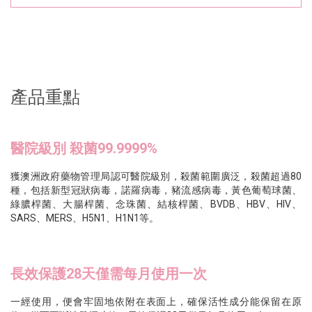
產品重點
醫院級別 殺菌99.9999%
獲澳洲政府藥物管理局認可醫院級別，殺菌範圍廣泛，殺菌超過80
種，包括新型冠狀病毒，諾羅病毒，豬流感病毒，黃色葡萄球菌、
綠膿桿菌、大腸桿菌、念珠菌、結核桿菌、BVDB、HBV、HIV、
SARS、MERS、H5N1、H1N1等。
長效保護28天僅需每月使用一次
一經使用，便會牢固地依附在表面上，確保活性成分能保留在原