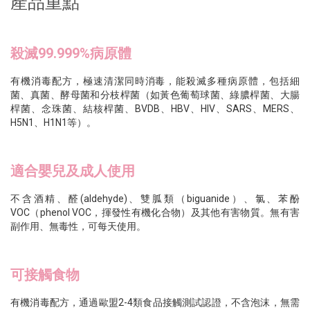
產品重點
殺滅99.999%病原體
有機消毒配方，極速清潔同時消毒，能殺滅多種病原體，包括細
菌、真菌、酵母菌和分枝桿菌（如黃色葡萄球菌、綠膿桿菌、大腸
桿菌、念珠菌、結核桿菌、BVDB、HBV、HIV、SARS、MERS、
H5N1、H1N1等）。
適合嬰兒及成人使用
不含酒精、醛(aldehyde)、雙胍類（biguanide）、氯、苯酚
VOC（phenol VOC，揮發性有機化合物）及其他有害物質。無有害
副作用、無毒性，可每天使用。
可接觸食物
有機消毒配方，通過歐盟2-4類食品接觸測試認證，不含泡沫，無需