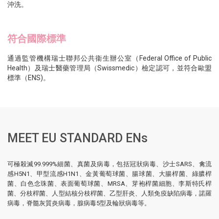
沖洗。
符合國際標準
通過監管機構瑞士聯邦公共衞生辦公室（Federal Office of Public
Health）及瑞士醫藥管理局（Swissmedic）檢定認可，並符合歐盟
標準（ENS)。
MEET EU STANDARD ENs
可極殺滅99.999%細菌、真菌及病毒，包括冠狀病毒、沙士SARS、禽流
感H5N1、甲型流感H1N1、金黃葡萄球菌、腸球菌、大腸桿菌、綠膿桿
菌、白色念珠菌、表面葡萄球菌、MRSA、芽袍桿菌細胞、李斯特氏桿
菌、分枝桿菌、人型結核分枝桿菌、乙型肝炎、人類免疫缺陷病毒，諾羅
病毒，脊髓灰質炎病毒，腺病毒5型及輪狀病毒等。