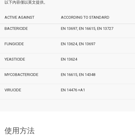
以下內容僅以英文提供。
ACTIVE AGAINST
ACCORDING TO STANDARD
BACTERICIDE
EN 13697, EN 16615, EN 13727
FUNGICIDE
EN 13624, EN 13697
YEASTICIDE
EN 13624
MYCOBACTERICIDE
EN 16615, EN 14348
VIRUCIDE
EN 14476 +A1
使用方法